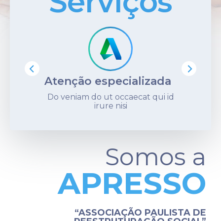
Serviços
de
Navegação:
Coletamos
dados
não
identificáveis
automaticamente,
Atenção especializada
como
endereço
Do veniam do ut occaecat qui id
IP,
irure nisi
tipo
de
navegador,
Somos a
dispositivo
utilizado,
páginas
APRESSO
visitadas
e
horários
“ASSOCIAÇÃO PAULISTA DE
de