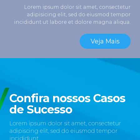
cookies
Lorem ipsum dolor sit amet, consectetur
para
adipisicing elit, sed do eiusmod tempor
personalizar
incididunt ut labore et dolore magna aliqua.
a
experiência
do
Veja Mais
usuário,
rastrear
preferências
e
fornecer
conteúdo
relevante.
Confira nossos Casos
Para
mais
de Sucesso
detalhes,
consulte
Lorem ipsum dolor sit amet, consectetur
nossa
Política
adipiscing elit, sed do eiusmod tempor
de
incididunt