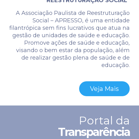
REESTRUTURAÇÃO SOCIAL”
acesso.
Essas
A Associação Paulista de Reestruturação
informações
Social – APRESSO, é uma entidade
são
filantrópica sem fins lucrativos que atua na
coletadas
gestão de unidades de saúde e educação.
de
Promove ações de saúde e educação,
forma
anônima
visando o bem estar da população, além
e
de realizar gestão plena de saúde e de
nos
educação.
auxiliam
a
melhorar
Veja Mais
a
qualidade
do
nosso
Portal da
site.
Transparência
Cookies:
Utilizamos