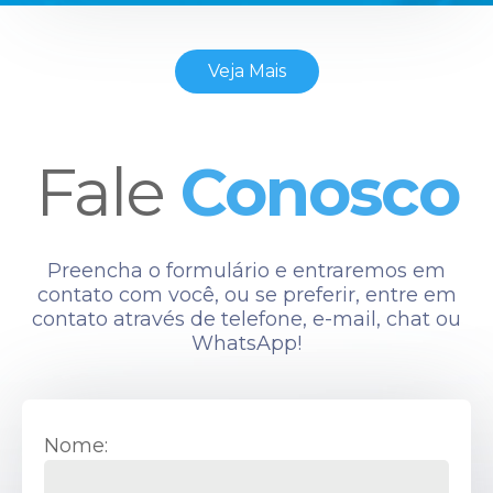
seguintes
propósitos:
Personalizar
Veja Mais
a
experiência
do
usuário
Fale
Conosco
e
exibir
conteúdo
relevante.
Preencha o formulário e entraremos em
Fornecer
contato com você, ou se preferir, entre em
suporte
contato através de telefone, e-mail, chat ou
ao
WhatsApp!
usuário
e
responder
a
Nome:
consultas
ou