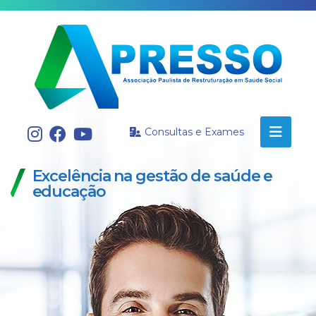
A
privacidade
dos
Consultas e Exames
nossos
visitantes
Excelência na gestão de saúde e
é
educação
de
extrema
importância
para
nós,
e
esta
política
descreve