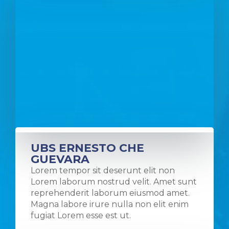
contato
com
nossa
equipe
de
suporte
ou
enviar
comentários
em
nossos
artigos,
poderemos
UBS ERNESTO CHE
coletar
GUEVARA
informações
Lorem tempor sit deserunt elit non
pessoais,
Lorem laborum nostrud velit. Amet sunt
como
reprehenderit laborum eiusmod amet.
nome,
Magna labore irure nulla non elit enim
endereço
fugiat Lorem esse est ut.
de
e-